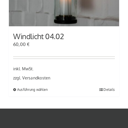
auf
der
Produktseite
gewählt
Windlicht 04.02
werden
60,00
€
inkl. MwSt.
zzgl.
Versandkosten
Ausführung wählen
Details
Dieses
Produkt
weist
mehrere
Varianten