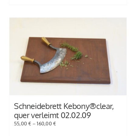
Produkt
weist
mehrere
Varianten
auf.
Die
Optionen
können
auf
der
Produktseite
gewählt
Schneidebrett Kebony®clear,
werden
quer verleimt 02.02.09
55,00
€
–
160,00
€