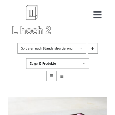
Zum
Inhalt
springen
Togg
Navi
Start
Sortieren nach
Standardsortierung
Auftragsarbeiten
Zeige
12 Produkte
Shop
Warenkorb