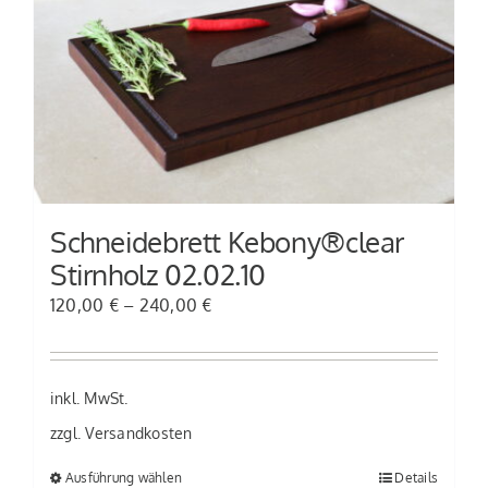
Schneidebrett Kebony®clear
Stirnholz 02.02.10
120,00
€
–
240,00
€
inkl. MwSt.
zzgl.
Versandkosten
Ausführung wählen
Details
Dieses