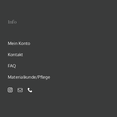
auf.
Die
Optionen
Info
können
auf
der
Mein Konto
Produktseite
gewählt
Kontakt
werden
FAQ
Materialkunde/Pflege