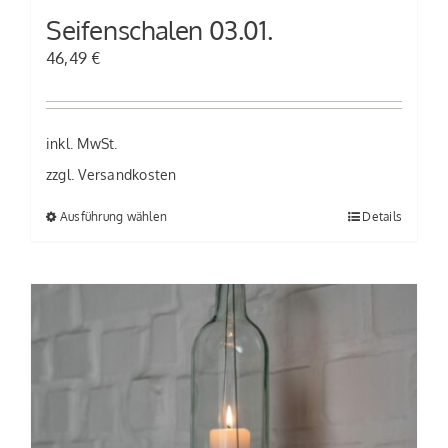
Seifenschalen 03.01.
werden
46,49
€
inkl. MwSt.
zzgl.
Versandkosten
Ausführung wählen
Details
Dieses
Produkt
weist
mehrere
Varianten
auf.
Die
Optionen
können