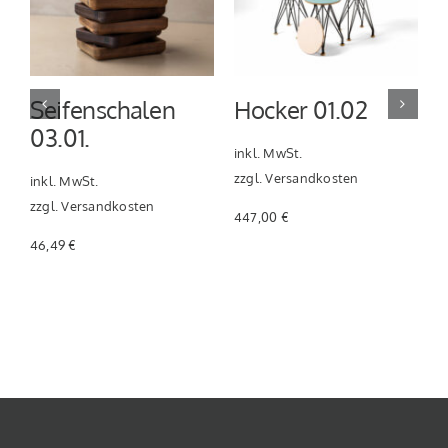
Seifenschalen
Hocker 01.02
03.01.
inkl. MwSt.
zzgl.
Versandkosten
inkl. MwSt.
i
zzgl.
Versandkosten
z
447,00
€
46,49
€
2