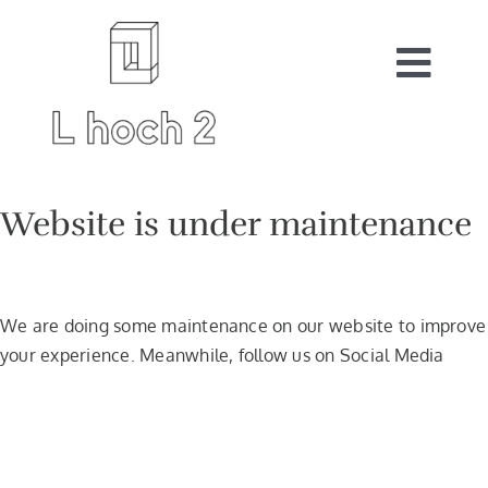
Zum
Inhalt
springen
Togg
Navi
Start
Website is under maintenance
Auftragsarbeiten
We are doing some maintenance on our website to improve
your experience. Meanwhile, follow us on Social Media
Shop
Warenkorb