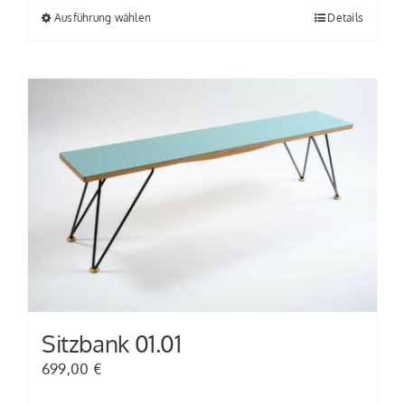
Ausführung wählen
Details
Dieses
Produkt
weist
mehrere
Varianten
auf.
Die
Optionen
können
auf
der
Produktseite
gewählt
Sitzbank 01.01
werden
699,00
€