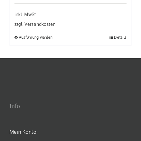
inkl. MwSt.
zzgl.
Versandkosten
Ausführung wählen
Details
Dieses
Produkt
weist
mehrere
Varianten
auf.
Die
Optionen
Info
können
auf
der
Mein Konto
Produktseite
gewählt