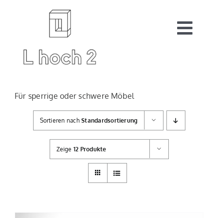
Zum
Inhalt
springen
Togg
Navi
Start
Für sperrige oder schwere Möbel
Auftragsarbeiten
Sortieren nach
Standardsortierung
Zeige
12 Produkte
Shop
Warenkorb