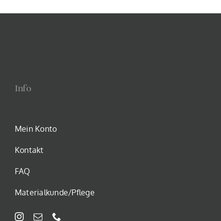
weist
mehrere
Varianten
auf.
Die
Optionen
Info
können
auf
der
Mein Konto
Produktseite
gewählt
Kontakt
werden
FAQ
Materialkunde/Pflege