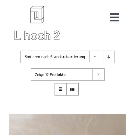
Zum
Inhalt
springen
Togg
Navi
Start
Sortieren nach
Standardsortierung
Auftragsarbeiten
Zeige
12 Produkte
Shop
Warenkorb